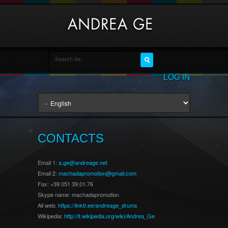
LOG IN
CONTACTS
Email 1:
a.ge@andreage.net
Email 2:
machadapromotion@gmail.com
Fax: +39 051 39.01.76
Skype name: machadapromotion
All web:
https://linktr.ee/andreage_drums
Wikipedia:
http://it.wikipedia.org/wiki/Andrea_Ge